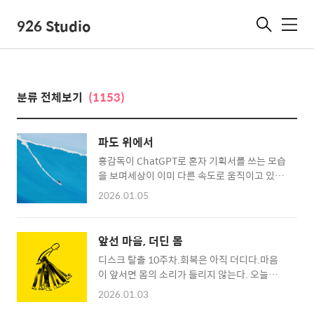
926 Studio
메
뉴
분류 전체보기
(1153)
파도 위에서
홍감독이 ChatGPT로 혼자 기획서를 쓰는 모습
을 보며세상이 이미 다른 속도로 움직이고 있다
는 걸 느낀다.스레드와 유튜브를 보다 보면먼저
2026.01.05
나아간 사람들의 뒷모습에마음이 조급해진다.
그래도 멈추지는 않고,프로그램을 하나씩 익혀
가며작년에는 인디자인을,지금은 웹사이트 빌
앞선 마음, 더딘 몸
더로 홈페이지를 만들고 있다.오늘도 마우스를
디스크 탈출 10주차.회복은 아직 더디다.마음
손에 쥔 채막 밀려오는 파도를 타 본다.겁이 없
이 앞서면 몸의 소리가 들리지 않는다. 오늘도
어서라기보다는,손을 떼지 않고 하다보면어느
몸의 반응을 기준으로 하루가 돌아간다.몸이 먼
순간 따라오는 재미와 설렘 때문에.
2026.01.03
저 말하도록 둔다.2026.01.03 후암동에서 샬
2026.01.05 후암동에서 샬 장 줄리앙 (Jean