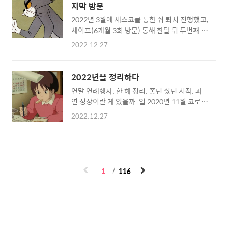
공부를 위해 유튜브에서 두 채널을 구독했다. 스
지막 방문
술영화 기획안, 시나리오 작성 3. 학습 - 숏영상
토리보드 관련해서 영상이 그렇게 많지는 않은
2022년 3월에 세스코를 통한 쥐 퇴치 진행했고,
분석 - 스토리보드 공부 - 일러스트 연습 - 영상
데, 채널 영상들을 다..
세이프(6개월 3회 방문) 통해 한달 뒤 두번째 방
편집 공부 - 영화 배급 아카데미 - EBS 위대한
문, 세번째 방문을 끝냈다. 설치했던 트랩들을
수업 4. 생활 - 일기쓰기 (블로그) - 매일 1편 이
2022.12.27
확인하고 쥐가 방문하지 않았다고 했으며, 벌레
상 관람 - 특별한 이벤트 하하하 이 봐라. 써 놓
트랩들을 곳곳에 다시 갈아줬다. 마지막 방문도
고 보니 거창하고 거대한 지키지도 못할 원대한
동일한 진행. 결국에는 쥐가 들어왔던 세탁기 배
계획들을.
2022년을 정리하다
수구 관리만 잘 했다면 문제가 없었을텐데 그걸
연말 연례행사. 한 해 정리. 좋던 싫던 시작. 과
관심두지 않아서 생긴 일이었다. 배수구는 해충
연 성장이란 게 있을까. 일 2020년 11월 코로나
들이 못 들어오게 배수 트랩을 설치하고, 세탁기
로 빛 축제 회사를 그만두고 2021년 중부기술
는 내부에서도 똥이 나온다고 해서 버렸다. 세입
2022.12.27
교육원 방송 영상크리에이터 수업을 들었다. 수
자는 그래도 마음이 놓이지 않는지 월 관리를 개
료 후 2021년 중반부터 영상 콘텐츠 회사 기획
인적으로 신청하겠다고 했다. 이렇게 끝.
업무를 맡으면서 이런저런 제안서를 쓰며 홍보
영상 CP로 일했다. 대학생 때 광고 에이전시에
가고 싶었던 젊은 시절이 있어서 그런지 스토리
1
116
보드 그리는 것도, 콘셉트 잡는 것도 예전 대학
생 광고 공모전에 참여했던 기억이 스물 올라왔
다. 그 때는 시도에서 끝났지만 지금은 내가 그
린 스토리보드의 결과물을 완성 영상으로 보게
되어 새로웠다. 2021년 9월부터는 동시에 새로