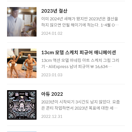
알리스 메테니에 (Alice Meteignier)1990년
Jullien)프랑스 출신의 그래픽디자이너이자 일
에 태어나, 파리 그래픽 아트 스쿨과 스트라스부
러스트레이터. 런던 센트럴세인트마틴 미술디
2023년 결산
르 장식미술대학에서 일러스트레이션을 공부했
자인대학에서 그래픽디자인 공부를 했고 영국
이미 2024년 새해가 됐지만 2023년은 결산을
다. 아르 브뤼에서 영감을 받은 작품 세계는 생
왕립미술대학교에서 아츠커뮤니케이션 석사과
하지 않으면 안될 해이기에 적는다. 1-4월 OTT
동감이 넘치고, 매우 시각적이며 본능적인 느낌
정을 밟았다. 캐릭터에 바탕을 둔 경우가 많은
바바요 숏폼드라마 10분X11부작 런칭 - 크리에
을 자아낸다. 또 한 가지로 설명할 수 없는 다양
2024.01.02
그의 ..
이터, CP, 디자인 - 현재 OTT바바요 서비스 종
하고 실험적인 시도로 창조적인 새로운 미술 기
료로 볼 수 없음 6월 8일~11일 용신해방축제 축
법을 선보인다. 첫 번째 어린이 책인 로 2017년
제 총감독, 디자인, 기획 5-10월 OTT드라마 -
볼로냐 라가치상 오페라 프리마 부문 스페셜 맨
13cm 모델 스케치 피규어 애니메이션
기획PD - 2023 콘텐츠진흥원 중소제작사글로
션상을 받았다. 현재 파리에서 살며, 작가와 일
13cm 액션 모델 마네킹 아트 스케치 그림 그리
벌도약지원 IP개발고도화 선정 12월 2건의 제
러스트레이터로 활발한 활동을 하고 있다.
기 - AliExpress 남녀 피규어 ₩ 16,634
안서 작업 12월 1인 인형극 - 디자인 일상 공연
5075.0₩ 34% OFF|13cm 액션 피규어 장난
도 영화도 전시회도...여행도 아무것도 하지 않
2023.01.03
감 아티스트 이동식 남성 여성 조인트 피규어,
고 일만 하던 한 해. 대신 가시적인 성과가 있었
PVC 바디 피규어 Smarter Shopping, Better
고 나름 기획력에 대한 성장이 있었던 한 해. 어
Living! Aliexpress.com
깨 재활을 봄에 멈추고 수영하겠다고 했으나 수
아듀 2022
ko.aliexpress.com 스토리보드 그리기에 갑
영복만 사고 시작도 못하고. 9월부터 탁구 시작,
2023년이 시작되기 3시간도 남지 않았다. 요즘
자기 꽂혀서 도움이 될까 해서 피규어를 샀다.
주마다 오산에서 엄마랑 탁구..
은 콘티 작업하면서 2023년 목표에 대한 세부
원래 가격은 5만원대인데 중국 짝퉁으로 알리
적 계획들을 세우고 있다. 좀 더 간단하고 달성
에서 남녀 피규어 세트로 16,634원짜리를 구입
2022.12.31
하기 쉽게, 눈높이를 낮추려고 노력 중이다. 가
했다. 오늘 도착했는데..짜잔 조악하다...저 투
계부 정리도 함께 하고 있다. 요즘 예금 금리가
명 지지대는 구멍이 안맞는다. 겨우 걸어놨는데