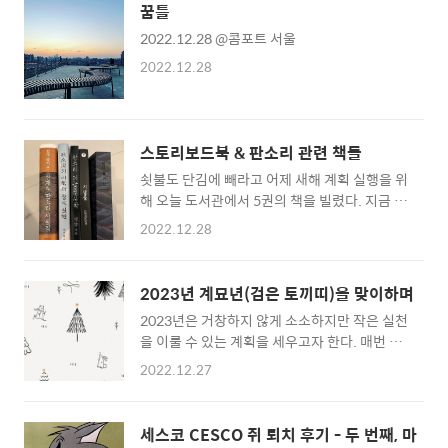
높은 편이라 낮은 금리의 예금들과 만기된 예금
계속 쓰러진다. 하지만 사진보다 더 조악하다는
꿈틀
들을 정리하고 4.25%짜리 우체국 적금을 하나
거. 그리고 13cm는 좀 작다. 싼 게 비지떡.. 일
2022.12.28 @콤포트 서울
더 늘렸다. 올해도 비록 예상 목표치를 달성하지
단 샀으니 어떻게..
못했지만 그래도 가까워졌다. 내년에는 물가도
2022.12.28
오르고 공과금도 왕창 오른다고 하니 좀 더 허리
띠를 조르는 수 밖에. 여기서 윤석열 욕하기 시
작하면 날밤새도 모자를 판이라. 오늘은 나에 더
집중. 굥을 내년까지 볼 자신이 없다 빨리 퇴진
스토리보드북 & 판소리 관련 책들
하길 스토리보드 그리기와 일러스트에 관심이
쇳불도 단김에 빼라고 어제 새해 계획 실행을 위
생겨서 좀 더 전진하고 싶어 나에게 과제를 줄
해 오늘 도서관에서 5권의 책을 빌렸다. 지금 그
생각. 영화를..
리고 있는 웹드 줄콘티에 도움을 받을 수 있는
2022.12.28
박찬욱 감독의 , 봉준호 감독의 스토리보드북을
골라왔다. 다른 카테고리로 1인극 공연을 위해
판소리 관련 책도 함께 챙겼다. 한국 영화 중 제
2023년 계묘년(검은 토끼띠)을 맞이하며
일 큰 상을 받은 두 작품 스토리보드북은 전문
2023년은 거창하지 않게 소소하지만 작은 실천
스토리보드 작가가 그렸고 은 봉준호 감독이 직
을 이룰 수 있는 계획을 세우고자 한다. 매번 1
접 그렸다. 만화를 그렸던 사람이라 그런지 스토
순위 목표는 건강. 1. 운동 - 1분기 : 기초체력 키
리보드북이 좀 더 입체적이고 복작복작하다. 은
2022.12.27
우기, 헬스 시작 - 2~3분기 : 수영, 필라테스 시
작품 자체가 그래서 그런지 장면들이 잔잔하다.
작 - 3~4분기 : 등산, 배드민턴 시작 2. 창작 - 1
둘을 비교하자면 창작자의 느낌에서 스토리보
분기 : 궁궐침범 1인극 대본 완성 - 2분기 : 무언
드가 훨씬 친근하게 느껴진다. 요즘 스토리보드
세스코 CESCO 쥐 퇴치 후기 - 두 번째, 마
어영화 기획안, 시나리오 작성 - 3분기 : 독립예