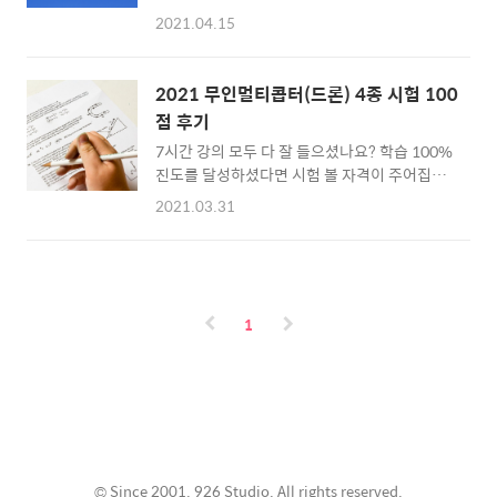
1종 ~ 4종까지 취득방법이 달라집니다. 그 중 4
다. 자격증 교육을 받으려는 사람들이 많은지 벌
2021.04.15
종 드론자격증은 드론 기체 최대이륙중량 기준
써 3번째 교육 사이트가 변경되었습니다. ㅜㅜ
250g 초과 2kg 이하 취미용 소형 드론을 말합
1. 한국교통안전공단 배움터 사이트 방문 TS배
니다. 본인의 드론 기체 무게를 확인하시고 4종
움터 edu.kotsa.or.kr 2. 회원가입 최초 1회 본
2021 무인멀티콥터(드론) 4종 시험 100
에 해당하시면 아래의 방법으로 자격증을 무료
인인증을 한 뒤 회원가입을 해야합니다. 3. 강의
점 후기
로 취득하세요. 업데이트 된 취득방법으로 확인
듣기 4...
7시간 강의 모두 다 잘 들으셨나요? 학습 100%
해 주세요. (업데이트 4.19) 2021 무인멀티콥
진도를 달성하셨다면 시험 볼 자격이 주어집니
터(드론) 4종 자격증 무료 취득 방법(3차변경)
다. (업데이트 4.19) 2021 무인멀티콥터(드론)
(업데이트 4.19) 2021 무인멀티콥터(드론) 4종
2021.03.31
4종 자격증 무료 취득 방법(3차변경) (업데이트
자격증 무료 취득 방법(3차변경) 항공안전법 시
4.19) 2021 무인멀티콥터(드론) 4종 자격증 무
행규칙 개정으로 인해 2021년 3월 1일부로 무
료 취득 방법(3차변경) 항공안전법 시행규칙 개
인멀티콥터 드론조종자자격증이 1종 ~ 4종까
정으로 인해 2021년 3월 1일부로 무인멀티콥
지 취득방법이 달라집니다. 그 중 4종 드론자
터 드론조종자자격증이 1종 ~ 4종까지 취득방
격..
1
법이 달라집니다. 그 중 4종 드론자격증은 드론
기체 최대이륙중량 기준 250g 초과
www.nine2six.pe.kr 1. 시험응시 학습
100% 달성율을 확인하신 후 최종평가 바로가
기 버튼을 누릅니다. 아니면 왼쪽 최종평가 메뉴
를 눌러도 동일한 페이지로 갑니다. 총 60분동
안 20개의 문항을 풀어서 70점 이상 취득..
© Since 2001. 926 Studio. All rights reserved.