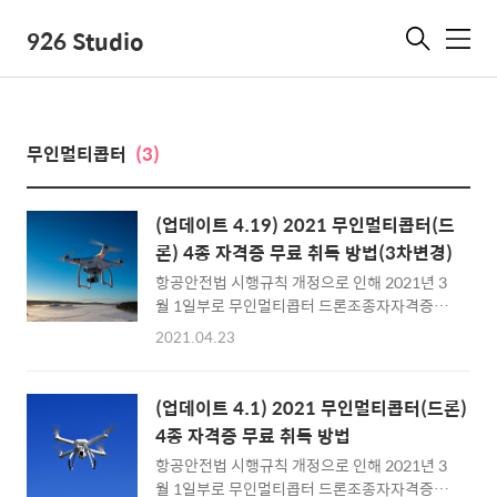
926 Studio
메
뉴
무인멀티콥터
(3)
(업데이트 4.19) 2021 무인멀티콥터(드
론) 4종 자격증 무료 취득 방법(3차변경)
항공안전법 시행규칙 개정으로 인해 2021년 3
월 1일부로 무인멀티콥터 드론조종자자격증이
1종 ~ 4종까지 취득방법이 달라집니다. 그 중 4
2021.04.23
종 드론자격증은 드론 기체 최대이륙중량 기준
250g 초과 2kg 이하 취미용 소형 드론을 말합
니다. 본인의 드론 기체 무게를 확인하시고 4종
(업데이트 4.1) 2021 무인멀티콥터(드론)
에 해당하시면 아래의 방법으로 자격증을 무료
4종 자격증 무료 취득 방법
로 취득하세요. 2021년 4월 19일부로 항공교
항공안전법 시행규칙 개정으로 인해 2021년 3
육훈련포털 서비스는 종료되었으며 신규 수강
월 1일부로 무인멀티콥터 드론조종자자격증이
신청은 한국교통안전공단 배움터에서 가능합니