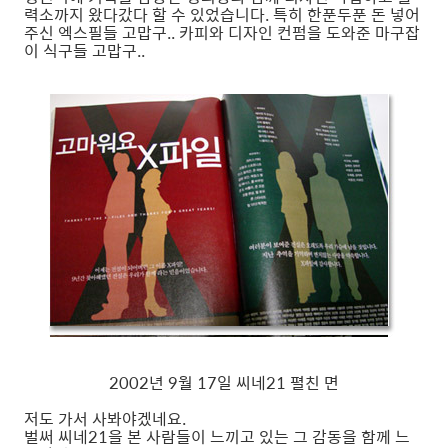
력소까지 왔다갔다 할 수 있었습니다. 특히 한푼두푼 돈 넣어
주신 엑스필들 고맙구.. 카피와 디자인 컨펌을 도와준 마구잡
이 식구들 고맙구..
2002년 9월 17일 씨네21 펼친 면
저도 가서 사봐야겠네요.
벌써 씨네21을 본 사람들이 느끼고 있는 그 감동을 함께 느