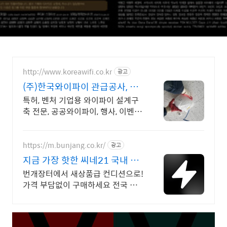
http://www.koreawifi.co.kr
광고
(주)한국와이파이 관급공사, 건
설공사 가능
특허, 벤처 기업용 와이파이 설계구
축 전문, 공공와이파이, 행사, 이벤트,
IOT 나라장터 입찰 가능 기업, 성공
사업의 지름길 와이파이 프리존 구
축. 견적문의
https://m.bunjang.co.kr/
광고
지금 가장 핫한 씨네21 국내 최
대 브랜드 중고거래
번개장터에서 새상품급 컨디션으로!
가격 부담없이 구매하세요 전국 각
지에서 올라오는 전국구 최다 상품
매일 10만 개 이상의 신규 상품 업
로드