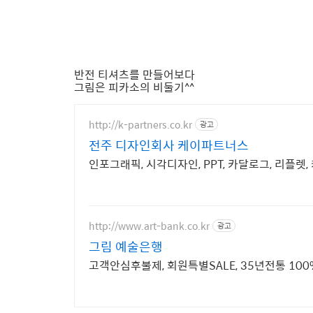
반전 티셔츠를 만들어보다
그림은 피카소의 비둘기^^
http://k-partners.co.kr
광고
전주 디자인회사 케이파트너스
인포그래픽, 시각디자인, PPT, 카달로그, 리플렛,
http://www.art-bank.co.kr
광고
그림 예술은행
고객안심후불제, 회원특별SALE, 35년전통 1