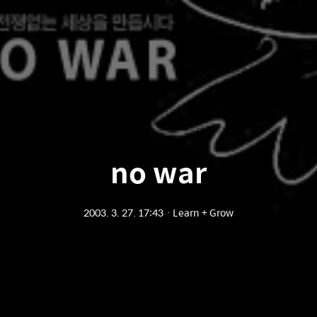
no war
2003. 3. 27. 17:43
ㆍ
Learn + Grow