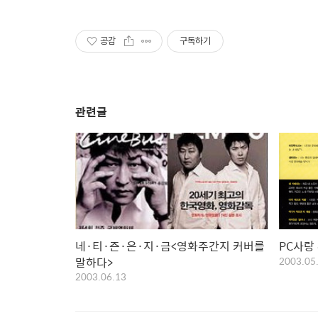
공감
구독하기
관련글
네·티·즌·은·지·금<영화주간지 커버를
PC사랑
말하다>
2003.05
2003.06.13