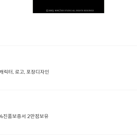
 캐릭터, 로고, 포장디자인
00%진품보증서 2만점보유