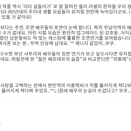
작품 역시 ‘리타 길들이기’ 로 잘 알려진 윌리 러셀의 원작을 우리 
50-80년대의 우리네 생활 모습들이 뮤지컬 전반에 녹아있더군요. (
 있을 거 같아요)
보다는 주연, 조연 배우들의 호연이 눈에 띕니다. 특히 무남이역의 
 수가 없네요. 어린 시절 모습은 완전히 업그레이드 된 강호동. 거지
나왔던 남문철씨도 딱 맞는 캐스팅에 훌륭한 조연연기를 보여줬습니다. 
 보는 분.. 무척 인상에 남네요. ^^ 케니지 같았어..쿠쿠.
 구수한 부산 사투리와 배우들의 징한 연기가 보고 싶으시다면 뮤지컬
네요. 며칠전에 본 "젊은 베르테르의 슬픔"과 비교한다면 "의형제"는
 사랑을 고백하는 씬에서 현민역의 이종혁씨가 저를 뚫어지게 쳐다보
게 쳐다봐 주었죠..^^;; (원래 배우의 눈길이 뜨겁다고? 쿠쿠....;;
요