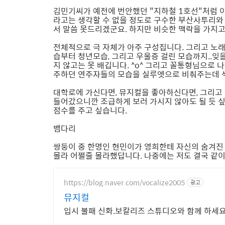
김민기씨가 예전에 번안했던 "지하철 1호선"처럼 이 
라고는 생각할 수 없을 정도로 구수한 부산사투리와 
서 말씀 못드리겠군요. 하지만 비슷한 맥락을 가지고
전체적으로 극 자체가 아주 구성집니다. 그리고 노래
습부터 청년모습, 그리고 우울증 걸린 모습까지..잊을
지 않고는 못 배깁니다. ^o^ 그리고 꼴통형님으로 
주하던 연주자들의 모습을 실루엣으로 비춰주는데 섹서폰
대학로에 가신다면, 뮤지컬을 좋아하신다면, 그리고
들어갔으니깐 조급하게 보러 가시지 않아도 될 듯 싶
점수를 주고 싶습니다.
뱀다리
쌍둥이 중 한명인 현민이가 영희한테 자신의 숨겨진
몰라 어쩔줄 몰라했답니다. 나중에는 저도 결국 같이 뚫어지
https://blog.naver.com/vocalize2005
광고
뮤지컬
입시 불패 신화.보칼리즈 스튜디오와 함께 하세