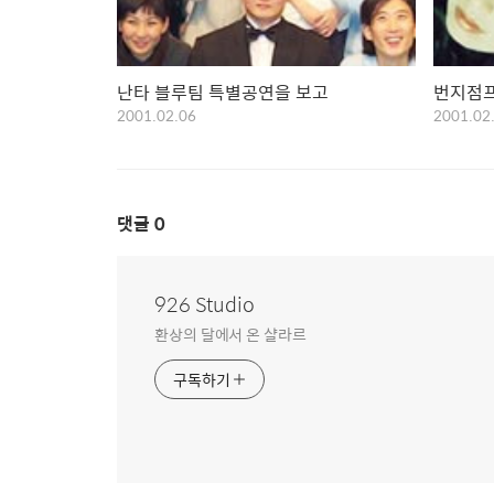
난타 블루팀 특별공연을 보고
번지점프
2001.02.06
2001.02
댓글
0
926 Studio
환상의 달에서 온 샬라르
구독하기