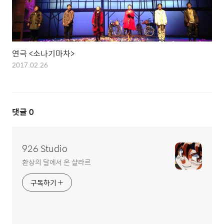
연극 <소나기마차>
2017.02.26
댓글
0
926 Studio
환상의 달에서 온 샬라르
구독하기