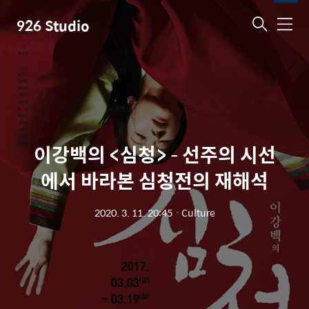
926 Studio
메
뉴
이강백의 <심청> – 선주의 시선
에서 바라본 심청전의 재해석
2020. 3. 11. 20:45
ㆍ
Culture