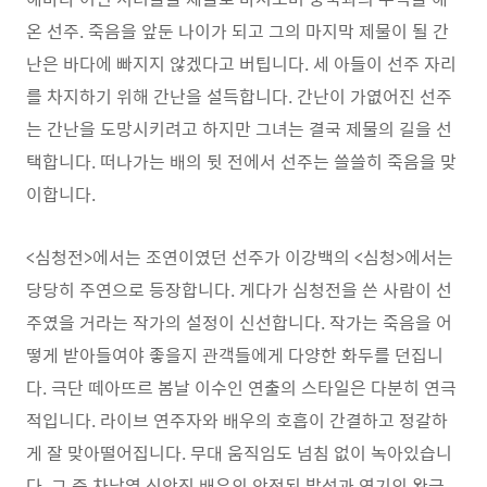
온 선주. 죽음을 앞둔 나이가 되고 그의 마지막 제물이 될 간
난은 바다에 빠지지 않겠다고 버팁니다. 세 아들이 선주 자리
를 차지하기 위해 간난을 설득합니다. 간난이 가엾어진 선주
는 간난을 도망시키려고 하지만 그녀는 결국 제물의 길을 선
택합니다. 떠나가는 배의 뒷 전에서 선주는 쓸쓸히 죽음을 맞
이합니다.
<심청전>에서는 조연이였던 선주가 이강백의 <심청>에서는
당당히 주연으로 등장합니다. 게다가 심청전을 쓴 사람이 선
주였을 거라는 작가의 설정이 신선합니다. 작가는 죽음을 어
떻게 받아들여야 좋을지 관객들에게 다양한 화두를 던집니
다. 극단 떼아뜨르 봄날 이수인 연출의 스타일은 다분히 연극
적입니다. 라이브 연주자와 배우의 호흡이 간결하고 정갈하
게 잘 맞아떨어집니다. 무대 움직임도 넘침 없이 녹아있습니
다. 그 중 차남역 신안진 배우의 안정된 발성과 연기의 완급