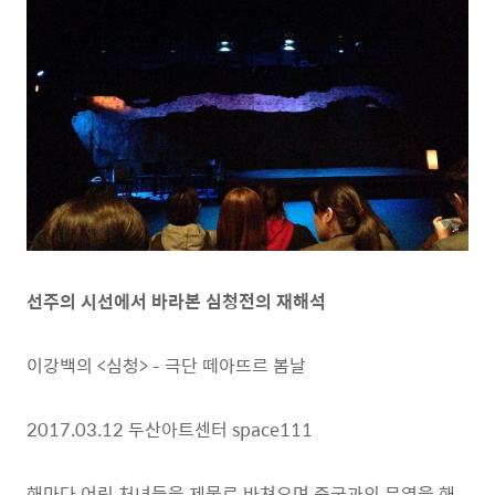
선주의 시선에서 바라본 심청전의 재해석
이강백의 <심청> – 극단 떼아뜨르 봄날
2017.03.12 두산아트센터 space111
해마다 어린 처녀들을 제물로 바쳐오며 중국과의 무역을 해