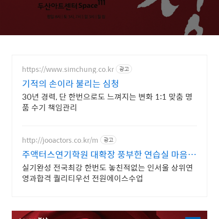
https://www.simchung.co.kr
광고
기적의 손이라 불리는 심청
30년 경력, 단 한번으로도 느껴지는 변화 1:1 맞춤 명
품 수기 책임관리
http://jooactors.co.kr/m
광고
주액터스연기학원 대확장 풍부한 연습실 마음껏
사용가능
실기완성 전국최강 한번도 놓친적없는 인서울 상위연
영과합격 퀄리티우선 전원에이스수업