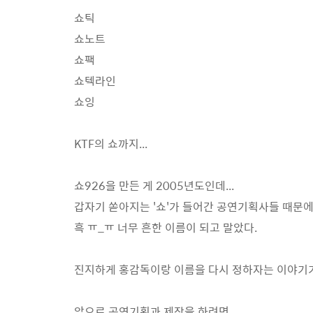
쇼틱
쇼노트
쇼팩
쇼텍라인
쇼잉
KTF의 쇼까지...
쇼926을 만든 게 2005년도인데...
갑자기 쏟아지는 '쇼'가 들어간 공연기획사들 때문
흑 ㅠ_ㅠ 너무 흔한 이름이 되고 말았다.
진지하게 홍감독이랑 이름을 다시 정하자는 이야기가
앞으로 공연기획과 제작을 하려면