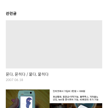
관련글
묻다, 묻히다 / 뭍다, 뭍히다
2007.06.18