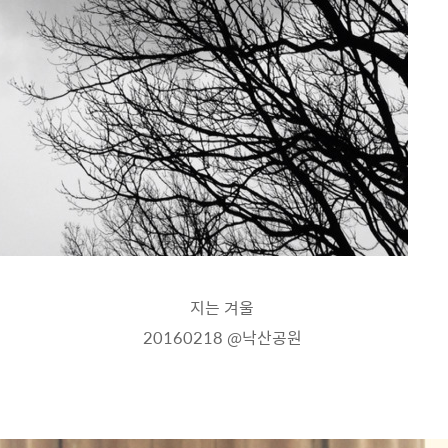
지는 겨울
20160218
@낙산공원