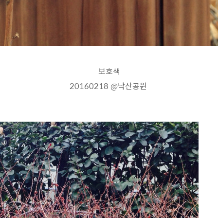
보호색
20160218
@낙산공원