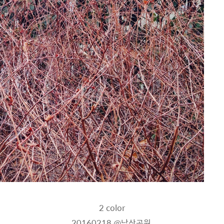
2 color
20160218
@낙산공원