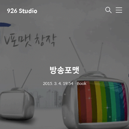
926 Studio
메
뉴
방송포맷
2015. 3. 4. 19:54
ㆍ
Book