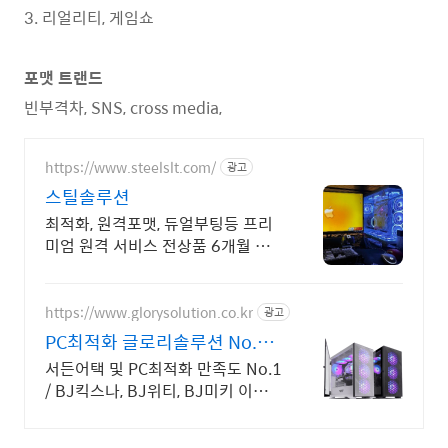
3. 리얼리티, 게임쇼
포맷 트랜드
빈부격차, SNS, cross media,
https://www.steelslt.com/
광고
스틸솔루션
최적화, 원격포맷, 듀얼부팅등 프리
미엄 원격 서비스 전상품 6개월 무
상A/S 포함
https://www.glorysolution.co.kr
광고
PC최적화 글로리솔루션 No.1
게임최적화
서든어택 및 PC최적화 만족도 No.1
/ BJ킥스나, BJ위티, BJ미키 이용중
/ 수많은 스트리머와 게임 유저들이
선택한 최고의 솔루션 :)