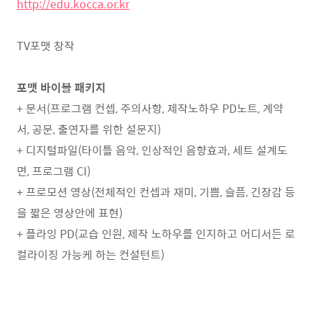
http://edu.kocca.or.kr
TV포맷 창작
포맷 바이블 패키지
+ 문서(프로그램 컨셉, 주의사항, 제작노하우 PD노트, 계약
서, 공문, 출연자를 위한 설문지)
+ 디지털파일(타이틀 음악, 인상적인 음향효과, 세트 설계도
면, 프로그램 CI)
+ 프로모션 영상(전체적인 컨셉과 재미, 기쁨, 슬픔, 긴장감 등
을 짧은 영상안에 표현)
+ 플라잉 PD(교습 인원, 제작 노하우를 인지하고 어디서든 로
컬라이징 가능케 하는 컨설턴트)