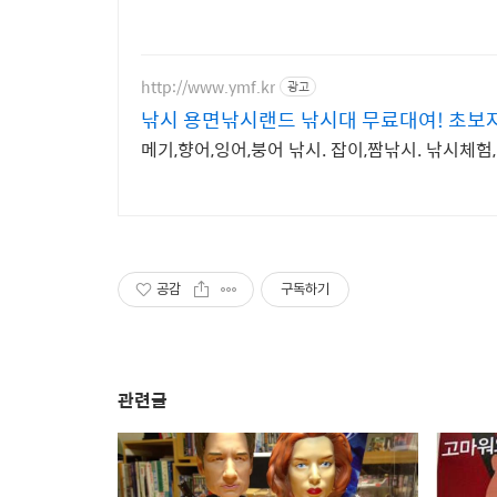
http://www.ymf.kr
광고
낚시 용면낚시랜드 낚시대 무료대여! 초보
메기,향어,잉어,붕어 낚시. 잡이,짬낚시. 낚시체
공감
구독하기
관련글