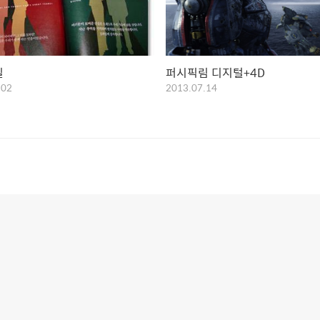
질
퍼시픽림 디지털+4D
.02
2013.07.14