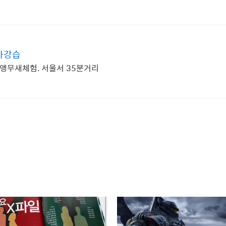
자강습
험,앵무새체험. 서울서 35분거리