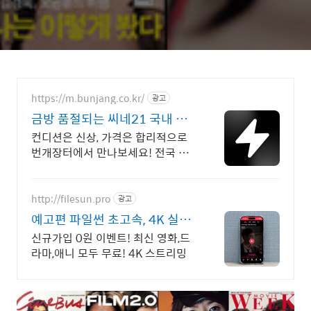
https://m.bunjang.co.kr/
광고
금방 품절되는 씨네21 국내 최
대 브랜드 중고거래
컨디션은 신상, 가격은 합리적으로
번개장터에서 만나보세요! 전국 각
지에서 올라오는 전국구 최다 상품
매일 10만 개 이상의 신규 상품 업
로드
http://filesun.pro
광고
예고편 파일썬 초고속, 4K 실시
간 보기!
신규가입 0원 이벤트! 최신 영화,드
라마,애니 모두 무료! 4K 스트리밍