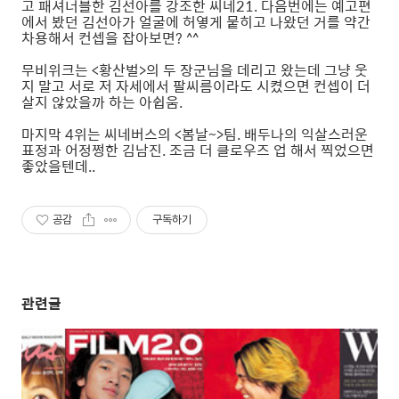
고 패셔너블한 김선아를 강조한 씨네21. 다음번에는 예고편
에서 봤던 김선아가 얼굴에 허옇게 뭍히고 나왔던 거를 약간
차용해서 컨셉을 잡아보면? ^^
무비위크는 <황산벌>의 두 장군님을 데리고 왔는데 그냥 웃
지 말고 서로 저 자세에서 팔씨름이라도 시켰으면 컨셉이 더
살지 않았을까 하는 아쉽움.
마지막 4위는 씨네버스의 <봄날~>팀. 배두나의 익살스러운
표정과 어정쩡한 김남진. 조금 더 클로우즈 업 해서 찍었으면
좋았을텐데..
공감
구독하기
관련글