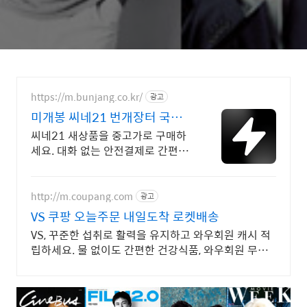
https://m.bunjang.co.kr/
광고
미개봉 씨네21 번개장터 국내
최대 브랜드 중고거래
씨네21 새상품을 중고가로 구매하
세요. 대화 없는 안전결제로 간편하
게! 전국 각지에서 올라오는 전국구
최다 상품 매일 10만 개 이상의 신
규 상품 업로드
http://m.coupang.com
광고
VS 쿠팡 오늘주문 내일도착 로켓배송
VS, 꾸준한 섭취로 활력을 유지하고 와우회원 캐시 적
립하세요. 물 없이도 간편한 건강식품, 와우회원 무제
한 무료배송으로 만나보세요.