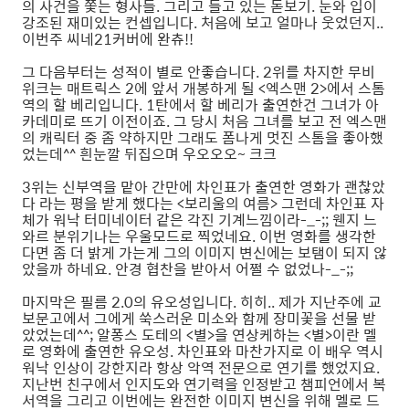
의 사건을 쫓는 형사들. 그리고 들고 있는 돋보기. 눈와 입이
강조된 재미있는 컨셉입니다. 처음에 보고 얼마나 웃었던지..
이번주 씨네21커버에 완츄!!
그 다음부터는 성적이 별로 안좋습니다. 2위를 차지한 무비
위크는 매트릭스 2에 앞서 개봉하게 될 <엑스맨 2>에서 스톰
역의 할 베리입니다. 1탄에서 할 베리가 출연한건 그녀가 아
카데미로 뜨기 이전이죠. 그 당시 처음 그녀를 보고 전 엑스맨
의 캐릭터 중 좀 약하지만 그래도 폼나게 멋진 스톰을 좋아했
었는데^^ 흰눈깔 뒤집으며 우오오오~ 크크
3위는 신부역을 맡아 간만에 차인표가 출연한 영화가 괜찮았
다 라는 평을 받게 했다는 <보리울의 여름> 그런데 차인표 자
체가 워낙 터미네이터 같은 각진 기계느낌이라-_-;; 웬지 느
와르 분위기나는 우울모드로 찍었네요. 이번 영화를 생각한
다면 좀 더 밝게 가는게 그의 이미지 변신에는 보탬이 되지 않
았을까 하네요. 안경 협찬을 받아서 어쩔 수 없었나-_-;;
마지막은 필름 2.0의 유오성입니다. 히히.. 제가 지난주에 교
보문고에서 그에게 쑥스러운 미소와 함께 장미꽃을 선물 받
았었는데^^; 알퐁스 도테의 <별>을 연상케하는 <별>이란 멜
로 영화에 출연한 유오성. 차인표와 마찬가지로 이 배우 역시
워낙 인상이 강한지라 항상 악역 전문으로 연기를 했었지요.
지난번 친구에서 인지도와 연기력을 인정받고 챔피언에서 복
서역을 그리고 이번에는 완전한 이미지 변신을 위해 멜로 드