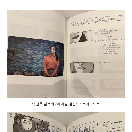
박찬욱 감독의 <헤어질 결심> 스토리보드북