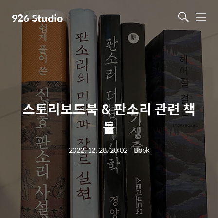
926 Studio
메
뉴
스토리보드북 & 판소리 관련 책
들
2022. 12. 28. 20:02
ㆍ
Book