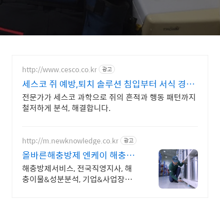
http://www.cesco.co.kr
광고
세스코 쥐 예방,퇴치 솔루션 침입부터 서식 경로
까지 파악
전문가가 세스코 과학으로 쥐의 흔적과 행동 패턴까지
철저하게 분석, 해결합니다.
http://m.newknowledge.co.kr
광고
올바른해충방제 엔케이 해충방
제의 올바른선택!
해충방제서비스, 전국직영지사, 해
충이물&성분분석, 기업&사업장방
역방제전문