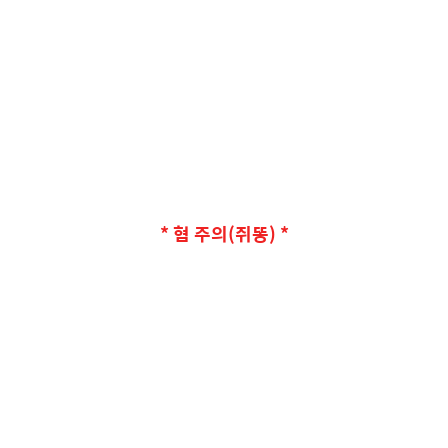
* 혐 주의(쥐똥) *