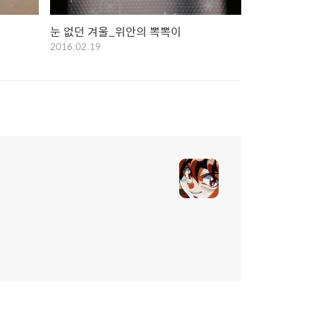
눈 없던 겨울_위안의 뽁뽁이
2016.02.19